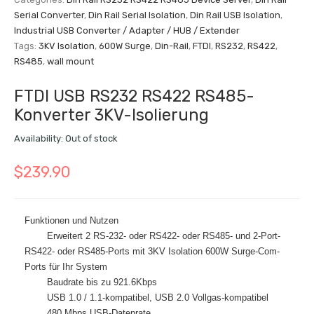
Serial Converter
,
Din Rail Serial Isolation
,
Din Rail USB Isolation
,
Industrial USB Converter / Adapter / HUB / Extender
Tags:
3KV Isolation
,
600W Surge
,
Din-Rail
,
FTDI
,
RS232
,
RS422
,
RS485
,
wall mount
FTDI USB RS232 RS422 RS485-
Konverter 3KV-Isolierung
Availability:
Out of stock
$
239.90
Funktionen und Nutzen
Erweitert 2 RS-232- oder RS422- oder RS485- und 2-Port-
RS422- oder RS485-Ports mit 3KV Isolation 600W Surge-Com-
Ports für Ihr System
Baudrate bis zu 921.6Kbps
USB 1.0 / 1.1-kompatibel, USB 2.0 Vollgas-kompatibel
480 Mbps USB-Datenrate