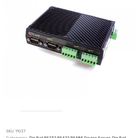
SKU:
11037
Categories:
Din Rail RS232 RS422 RS485 Device Server
,
Din Rail