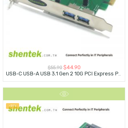
$
44.90
$
55.90
USB-C USB-A USB 3.1 Gen 2 10G PCI Express PCIe Card
-21%