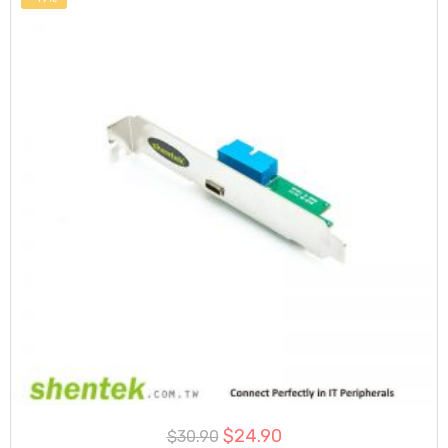
$
24.90
$
30.90