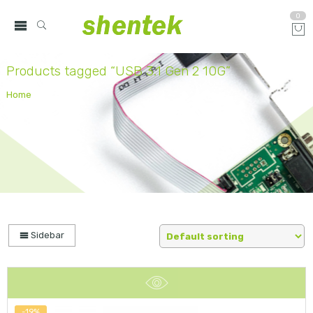
0
Products tagged “USB 3.1 Gen 2 10G”
Home
Sidebar
-19%