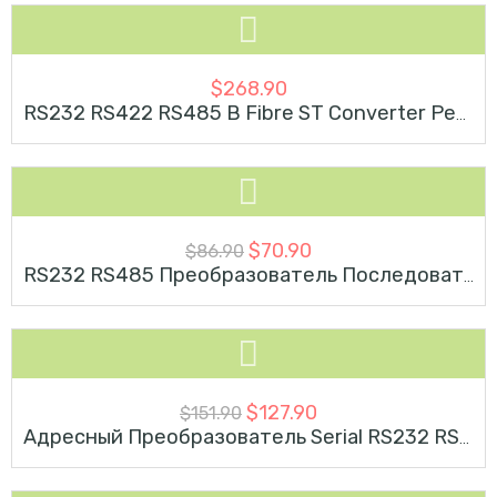
$
268.90
SOLD OUT
RS232 RS422 RS485 В Fibre ST Converter Резервное Кольцо
-18%
$
70.90
$
86.90
RS232 RS485 Преобразователь Последовательного Порта С Питанием Двунаправленного
-16%
$
127.90
$
151.90
Адресный Преобразователь Serial RS232 RS485 RS422