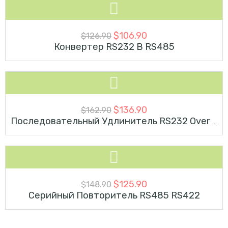
-16%
$
106.90
$
126.90
Конвертер RS232 В RS485
-16%
$
136.90
$
162.90
Последовательный Удлинитель RS232 Over Cat5 Industrial Din Rail
-15%
$
125.90
$
148.90
Серийный Повторитель RS485 RS422