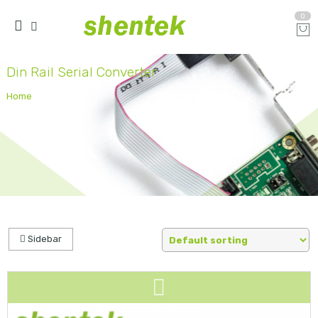
0
Din Rail Serial Converter
Home
Sidebar